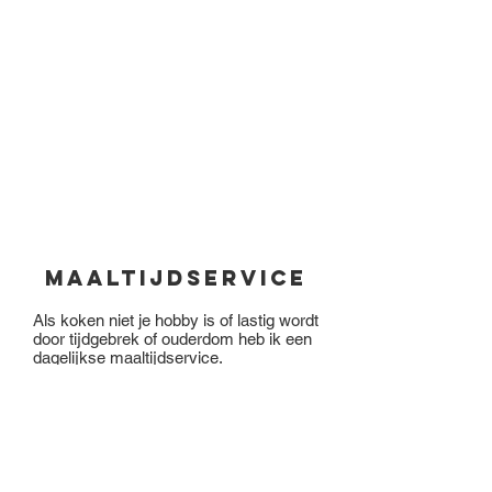
Maaltijdservice
Als koken niet je hobby is of lastig wordt
door tijdgebrek of ouderdom heb ik een
dagelijkse maaltijdservice.
Maaltijden kun je voor 14:00
uur bestellen via facebook, email of
telefonisch
06-23901563
.
Wil je voor een gelegenheid bijv. een
grote ovenschotel, een goed gevulde